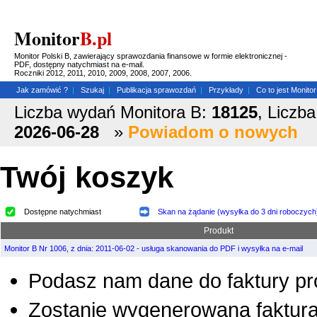
Monitor
B.pl
Monitor Polski B, zawierający sprawozdania finansowe w formie elektronicznej -
PDF, dostępny natychmiast na e-mail.
Roczniki 2012, 2011, 2010, 2009, 2008, 2007, 2006.
Jak zamówić ?
|
Szukaj
|
Publikacja sprawozdań
|
Przykłady
|
Co to jest Monitor
Liczba wydań Monitora B:
18125
, Liczb
2026-06-28
»
Powiadom o nowych
Twój koszyk
Dostępne natychmiast
Skan na żądanie (wysyłka do 3 dni roboczych
Produkt
Monitor B Nr 1006, z dnia: 2011-06-02 - usługa skanowania do PDF i wysyłka na e-mail
Podasz nam dane do faktury pr
Zostanie wygenerowana faktura 