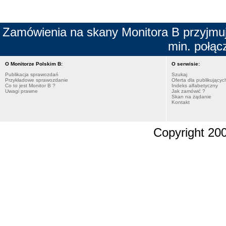
Zamówienia na skany Monitora B przyjmuje
min. połącz
O Monitorze Polskim B:
O serwisie:
Publikacja sprawozdań
Szukaj
Przykładowe sprawozdanie
Oferta dla publikującyc
Co to jest Monitor B ?
Indeks alfabetyczny
Uwagi prawne
Jak zamówić ?
Skan na żądanie
Kontakt
Copyright 20